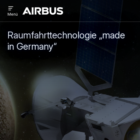
Open
Direkt
Skip
menu
Airbus
Menü
zum
to
Inhalt
search
Raumfahrttechnologie „made
in Germany“