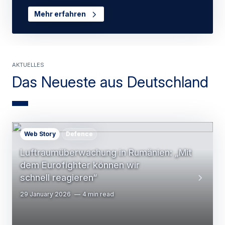
Mehr erfahren
Aktuelles
Das Neueste aus Deutschland
Web Story
Defence
Luftraumüberwachung in Rumänien: „Mit
dem Eurofighter können wir
schnell reagieren“
29 January 2026
4 min read