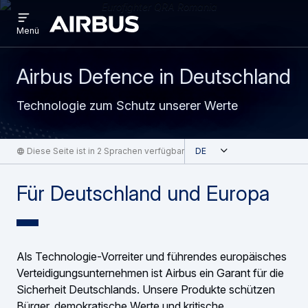
Open
Direkt
Skip
menu
Airbus
Menü
zum
to
Inhalt
search
Airbus Defence in Deutschland
Technologie zum Schutz unserer Werte
Geöffnet
Diese Seite ist in 2 Sprachen verfügbar
German
Für Deutschland und Europa
Als Technologie-Vorreiter und führendes europäisches
Verteidigungsunternehmen ist Airbus ein Garant für die
Sicherheit Deutschlands. Unsere Produkte schützen
Bürger, demokratische Werte und kritische