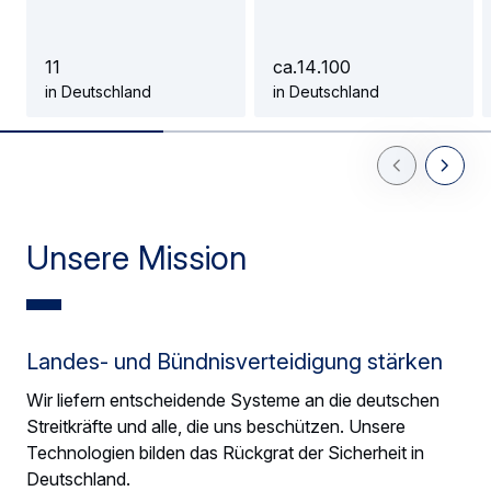
1
1
c
a
.
1
4
.
1
0
0
in Deutschland
in Deutschland
Previous Slid
Next Sl
Unsere Mission
Landes- und Bündnisverteidigung stärken
Wir liefern entscheidende Systeme an die deutschen
Streitkräfte und alle, die uns beschützen. Unsere
Technologien bilden das Rückgrat der Sicherheit in
Deutschland.