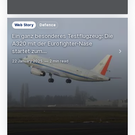
Web Story
Defence
Ein ganz besonderes Testflugzeug: Die
A320 mit der Eurofighter-Nase
startet zum…
22 January 2025
2 min read