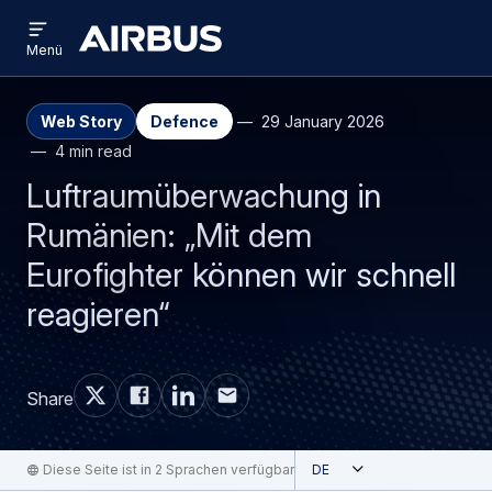
Open
Direkt
Skip
menu
Airbus
Menü
zum
to
Inhalt
search
Web Story
Defence
29 January 2026
4 min read
Luftraumüberwachung in
Rumänien: „Mit dem
Eurofighter können wir schnell
reagieren“
Share
Geöffnet
Diese Seite ist in 2 Sprachen verfügbar
German