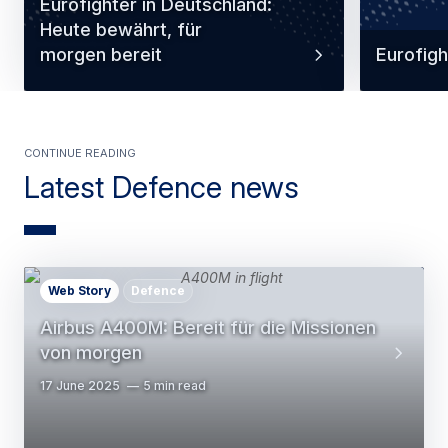
Eurofighter in Deutschland:
Heute bewährt, für
morgen bereit
Eurofigh
Continue Reading
Latest Defence news
Web Story
Defence
Airbus A400M: Bereit für die Missionen
von morgen
17 June 2025
5 min read