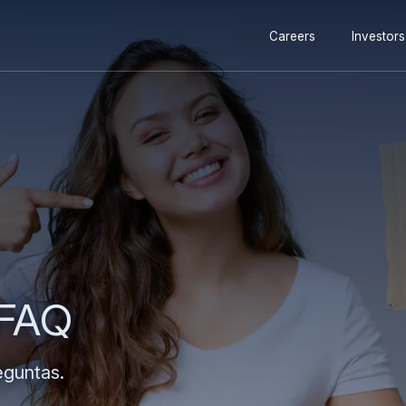
Secondary
Pasar
Skip
Careers
Investors
navigation
al
to
contenido
search
principal
 FAQ
eguntas.