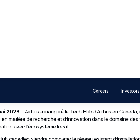
Annabelle Duchesne
AIRBUS | Canada
+1 438 402-4276
annabelle.duchesne@airbus.com