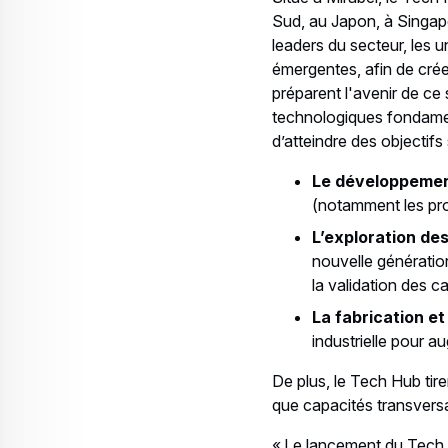
Press Release
Commercial Aircraft
BermudAir se joint à la famille Airb
22 July 2026
3 min read