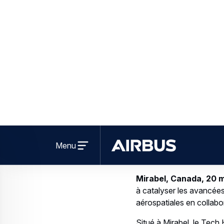
Downloads
Contacts
Amélie Forcier
AIRBUS | Canada
+1 514 452-5279
amelie.forcier@airbus.com
Continue reading
Related news