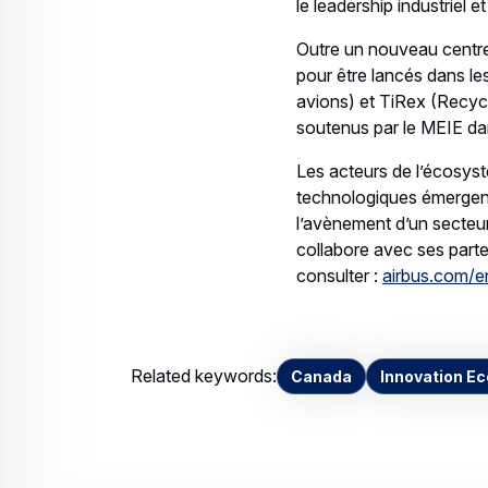
Press Release
Innovation
Airbus inaugure un Tech Hub au Ca
20 May 2026
4 min read