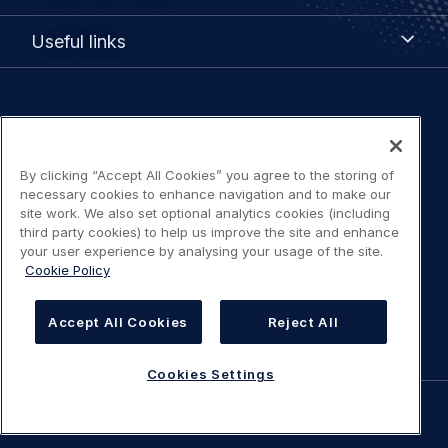
Portals
Useful
Useful links
links
Legal
Privacy policy
navigation
Terms of use
By clicking “Accept All Cookies” you agree to the storing of
necessary cookies to enhance navigation and to make our
site work. We also set optional analytics cookies (including
Accessibility: Partially compliant
third party cookies) to help us improve the site and enhance
your user experience by analysing your usage of the site.
Cookie Policy
Modern Slavery Statement
Cookies Settings
Accept All Cookies
Reject All
Cookies Settings
©
AIRBUS
2026.