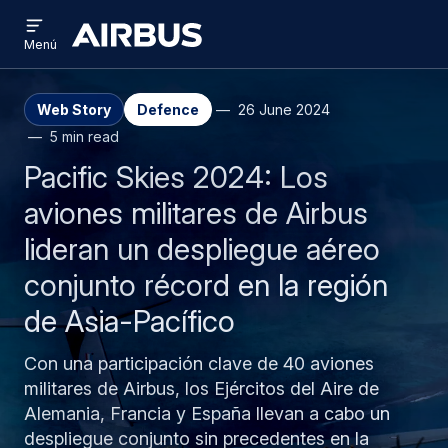
Open
Pasar
Skip
menu
Airbus
Menú
al
to
contenido
search
principal
Web Story
Defence
26 June 2024
5 min read
Pacific Skies 2024: Los
aviones militares de Airbus
lideran un despliegue aéreo
conjunto récord en la región
de Asia-Pacífico
Con una participación clave de 40 aviones
militares de Airbus, los Ejércitos del Aire de
Alemania, Francia y España llevan a cabo un
despliegue conjunto sin precedentes en la