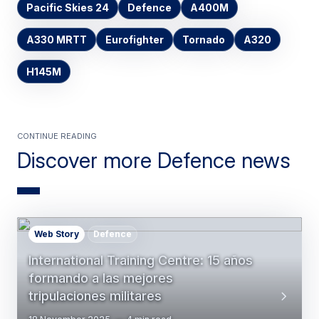
Pacific Skies 24
Defence
A400M
A330 MRTT
Eurofighter
Tornado
A320
H145M
Continue Reading
Discover more Defence news
Web Story
Defence
International Training Centre: 15 años
formando a las mejores
tripulaciones militares