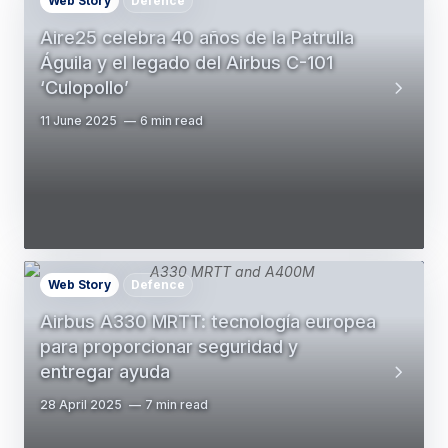
Web Story
Defence
Aire25 celebra 40 años de la Patrulla
Águila y el legado del Airbus C-101
‘Culopollo’
11 June 2025
6 min read
Web Story
Defence
Airbus A330 MRTT: tecnología europea
para proporcionar seguridad y
entregar ayuda
28 April 2025
7 min read