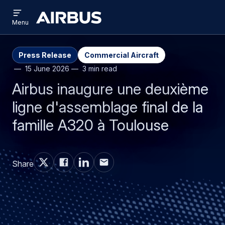
Open
Aller
Skip
menu
Airbus
Menu
au
to
contenu
search
principal
Press Release
Commercial Aircraft
15 June 2026
3 min read
Airbus inaugure une deuxième
ligne d'assemblage final de la
famille A320 à Toulouse
Share