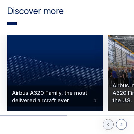
Discover more
Airbus 
Airbus A320 Family, the most
A320 Fin
delivered aircraft ever
the U.S.
Previous Slid
Next Sl