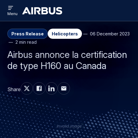
Open
Aller
Skip
menu
Airbus
Menu
au
to
contenu
search
principal
Press Release
Helicopters
06 December 2023
2 min read
Airbus annonce la certification
de type H160 au Canada
Share
Invalid image