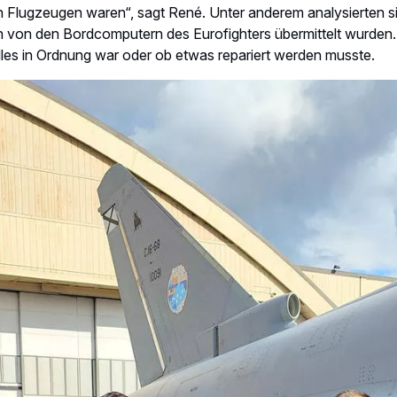
ikopter von Airbus im Einsatz bei den französischen, deut
ährend Arctic Defender. Copyright: Airbus Defence and Sp
ighter
A400M
A330 MRTT
Tornado
H145M