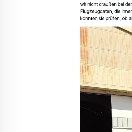
Flugzeuge und Hel
Luftstreitkräften w
Related keywords:
Pacific Skies 24
Eurof