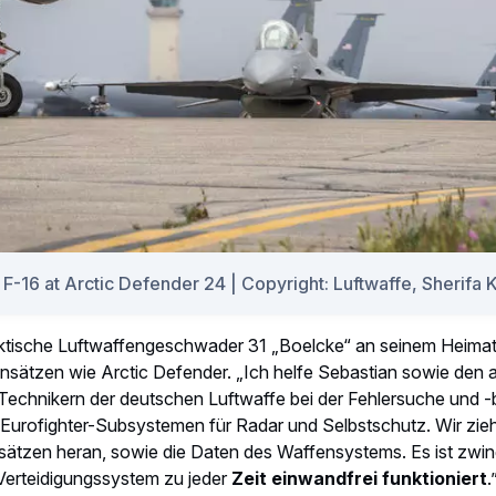
resentative René (left) and German Air Force System Engin
Zusammenarbeit? „Es ist wirklich eine Symbiose zwischen Außen
 wie mir und den Spezialisten von High Frequency. Wir lerne
nd Erfahrungen aus“, erklärt Sebastian. Und das klappt ganz g
g zum Taktischen Luftwaffengeschwader 31 und fühle mich als
d tadellosen Vorbereitung im Vorfeld von Arctic Defender lande
er Reise aus Europa sicher auf der Eielson Air Force Base. Au
die Airbus
A330 MRTT
-Tankflugzeuge der Multinational MRTT 
. „Am Anfang gab es einige Hürden zu überwinden. Wir musste
lag aber alles im Rahmen einer normalen Übung“, sagt René. Se
lle Flugzeuge ohne große Probleme an das geplante Ziel z
nzusetzen. Das haben wir geschafft.
“