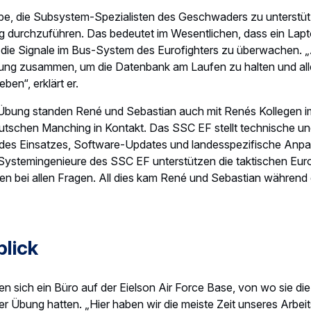
ionen: Japan und Australien
eil dieser Übung zu sein und dabei zu helfen, die Flotte auf Kurs
an: „Ich bin sehr stolz darauf, Teil des Teams zu sein, das sich
lich den gesamten Missionserfolg einsetzt. Bei einer Übung wie
ßnahme muss in kürzester Zeit durchgeführt werden.
“ 
 nächsten Stationen und Übungen von Pacific Skies: Nippon S