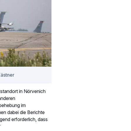
eer Sebastian
dienstmitarbeitern wie
n voneinander und
ut, sagt René: „Ich habe
 Teil davon.“
ten alle deutschen
f dem Weg dorthin fanden
Unit und ein Stopp in
n zum Beispiel ein paar
bastian fügt hinzu:
u schicken und sie bei