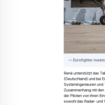
Field Service Rep
Wie funktioniert diese 
René, Systemingenieuren
tauschen unsere Ideen u
eine sehr enge Beziehun
Dank der akribischen un
Eurofighter am Ende ihr
Luftbetankungen durch 
Goose Bay, Kanada statt
Geräte austauschen. Es 
„
Unser Ziel war es, a
Arctic Defender 24 ei