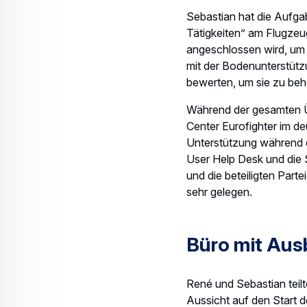
Nächste Stat
„Ich bin wirklich froh, T
Dasselbe gilt für Sebasti
logistischen und schließ
zusammen und
jede Ma
Voraussetzungen für die
Black in Australien.