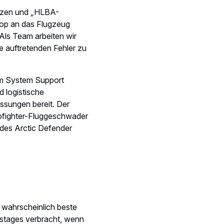
 zu halten“, sagt René.
 für den technischen,
 dieser kommt alles
Das sind nun die besten
kies in Japan und Pitch