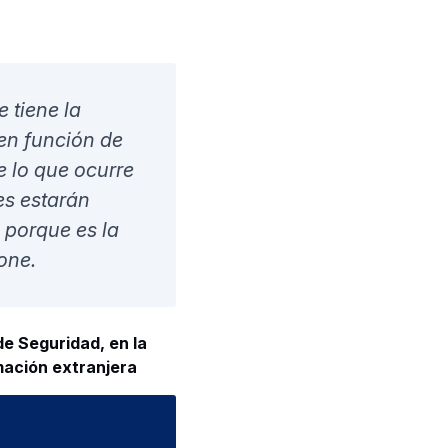
tificial y aprendizaje
le la fiabilidad de un
os de IA que luego pueden
 explica Enrique
 Incubators.
e en el feedback de
es evidente que
ta más
ll Street Journal