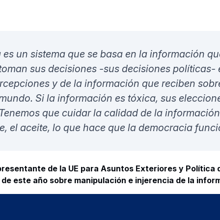
a en línea Dignity Trust. Este servicio, basado en inteligencia ar
las funciones necesarias para comprobar de forma rápida y fiab
imagen, un vídeo, un texto o un audio.
s, información generada artificialmente, para entrenar algoritm
efinir la probabilidad de que el archivo haya sido manipulado",
ctos de Innovación en el equipo de Airbus Defence and Space
onstruyó el concepto Dignity Trust y un demostrador basándos
ción.
albores de la industria de la verificación, pero 
 servicio para priorizar qué información necesi
or general de Dow Jones and Company y editor de The Wa