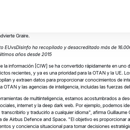
Invalid image
ity SOC (Security Operations Centre)
noticias falsas: Dignity Trust discierne los hechos de l
ntos de sus equipos de Inteligencia y Ciberseguridad, Airbus ha