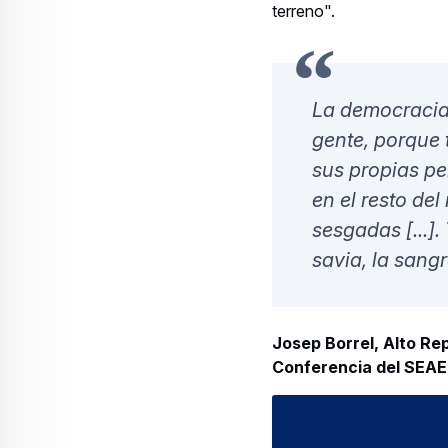
prototipo de la plataform
automático, reúne todas 
archivo multimedia: una 
"Utiliza datos sintético
comprobar el archivo y d
Martínez, jefe de proye
El equipo de Martínez c
periodistas de investiga
Estamos en los 
necesitamos un
investigación
Will Lewis, ex direct