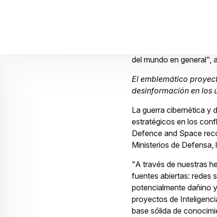
Airbus CyberSecur
Para quienes combaten 
Utilizando los conocimie