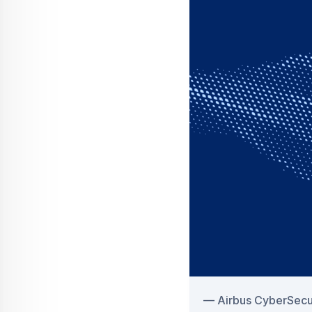
Los periodista
simples cajas 
Sandy Macintyre, Vice
A raíz de estos comentar
demostraciones con equi
En el futuro, además de s
capacidades también podr
sociales.
"Los deepfakes tienen el