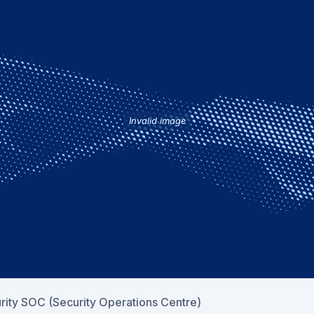
s nunca externalizarían la exactitud! Lo que nec
negras para automatizar y agilizar su trabajo
presidente de Noticias y Directora de Iniciativas Clave
ios, la plataforma de verificación en línea de Airbus se ha pue
pos de agencias de noticias europeas.
er utilizada por los periodistas para combatir la desinformación
ían emplearse para proteger la privacidad de los datos de los
 potencial de convertirse en armas porque permiten suplantar l