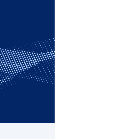
esitan son
 de Associated Press
sto a prueba en
 en línea, estas
 usuarios en las redes
a identidad de cualquier