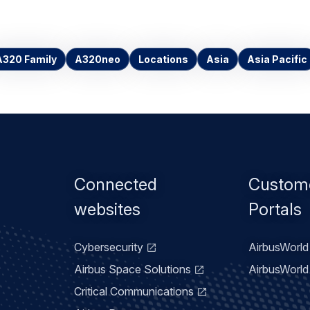
A320 Family
A320neo
Locations
Asia
Asia Pacific
Footer
Connected
Custom
menu
websites
Portals
Cybersecurity
AirbusWorld 
Airbus Space Solutions
AirbusWorld 
Critical Communications