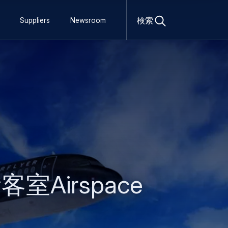
Open
search
検索
Suppliers
Newsroom
form
irspace