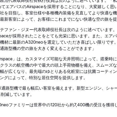
政治代表取締役社長執行役員は次のように述べています。「私
初めてエアバスのAirspaceを採用することになり、大変嬉しく
社を目指し、客室仕様や各種機内装備を見直してより快適な機
aceの最新客室によって、お客様にこれまでにない快適な空の旅を
テファン・ジヌー代表取締役社長は次のように述べています。
spaceが採用されたことをとても光栄に思います。また、エアバ
材に最新のA320neoを選定していただき喜ばしい限りです。Ai
通路型機の空の旅を大きく変えることができます」
irspace」は、カスタマイズ可能な天井照明によって、搭乗時
クラスの航空機の中で最大の頭上手荷物棚を備え、スムーズな
幅が広くなり、最先端のゆとりある化粧室には抗菌コーティン
ィングによって、特別な居住空間を提供します。
ーは単通路型機で最も幅広い客室を備えます。新型エンジン、シャ
％削減しています。
20neoファミリーは世界中の120社から約7,400機の受注を獲