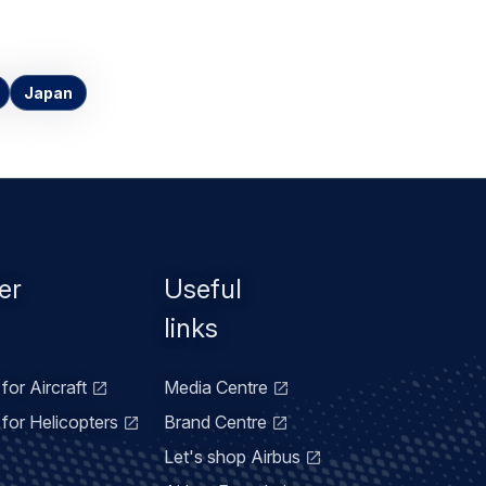
Japan
er
Useful
links
for Aircraft
Media Centre
for Helicopters
Brand Centre
Let's shop Airbus