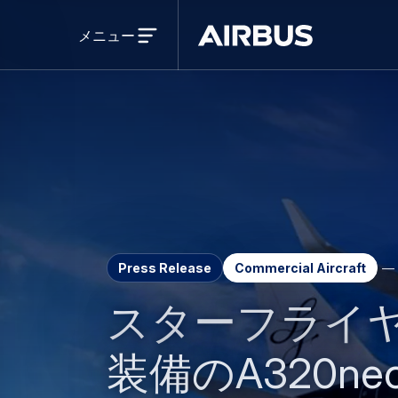
Open
menu
メニュー
Airbus
Press Release
Commercial Aircraft
スターフライヤー
装備のA320n