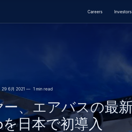
Secondary
メ
Skip
Careers
Investors
navigation
イ
to
ン
search
コ
ン
テ
ン
ツ
に
移
動
29 6月 2021
1 min read
、エアバスの最新客室A
eoを日本で初導入