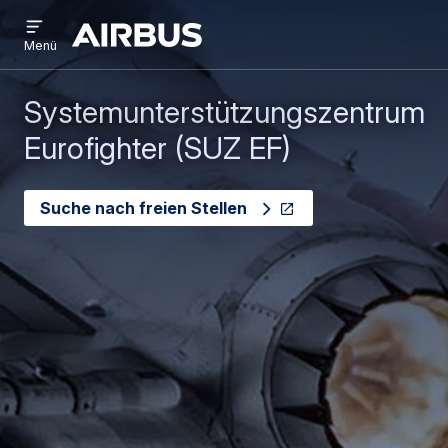
Open
Direkt
Skip
menu
Airbus
Menü
zum
to
Inhalt
search
Systemunterstützungszentrum
Eurofighter (SUZ EF)
Suche nach freien Stellen