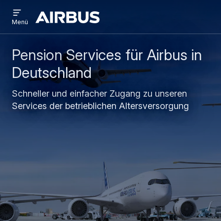
Open
Direkt
Skip
menu
Airbus
Menü
zum
to
Inhalt
search
Pension Services für Airbus in
Deutschland
Schneller und einfacher Zugang zu unseren
Services der betrieblichen Altersversorgung